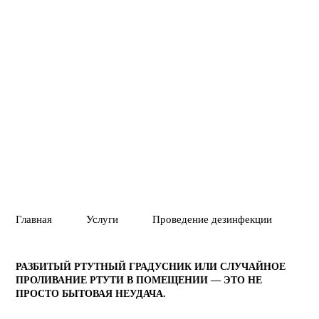
работ и условий объекта.
Вызвать службу
Позвонить
01
02
ПОЛНОЕ УНИЧТ
ГАРАНТИЯ 1 ГОД
ВРЕДИТЕЛЕЙ ИЛ
Главная
Услуги
Проведение дезинфекции
Де
РАЗБИТЫЙ РТУТНЫЙ ГРАДУСНИК ИЛИ СЛУЧАЙНОЕ
ПРОЛИВАНИЕ РТУТИ В ПОМЕЩЕНИИ — ЭТО НЕ
ПРОСТО БЫТОВАЯ НЕУДАЧА.