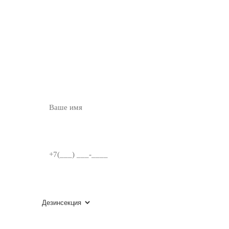
ОСТАВЬТЕ ЗАЯВКУ
НА
БЕСПЛАТНУЮ
КОНСУЛЬТАЦИЮ
ВВЕДИТЕ ИМЯ
НОМЕР ТЕЛЕФОНА
ВЫБЕРИТЕ УСЛУГУ