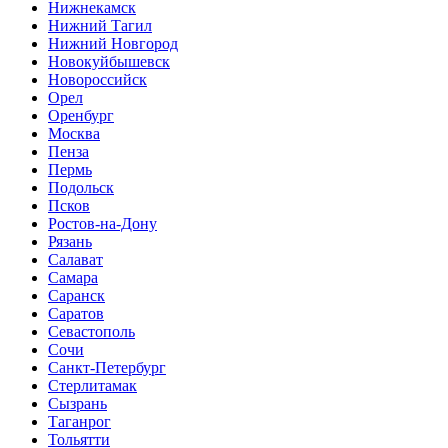
Нижнекамск
Нижний Тагил
Нижний Новгород
Новокуйбышевск
Новороссийск
Орел
Оренбург
Москва
Пенза
Пермь
Подольск
Псков
Ростов-на-Дону
Рязань
Салават
Самара
Саранск
Саратов
Севастополь
Сочи
Санкт-Петербург
Стерлитамак
Сызрань
Таганрог
Тольятти