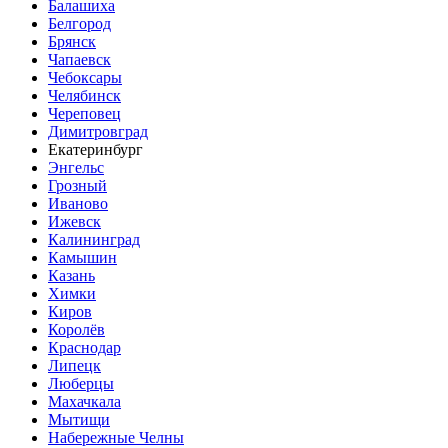
Балашиха
Белгород
Брянск
Чапаевск
Чебоксары
Челябинск
Череповец
Димитровград
Екатеринбург
Энгельс
Грозный
Иваново
Ижевск
Калининград
Камышин
Казань
Химки
Киров
Королёв
Краснодар
Липецк
Люберцы
Махачкала
Мытищи
Набережные Челны