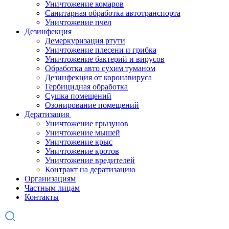
Уничтожение комаров
Санитарная обработка автотранспорта
Уничтожение пчел
Дезинфекция
Демеркуризация ртути
Уничтожение плесени и грибка
Уничтожение бактерий и вирусов
Обработка авто сухим туманом
Дезинфекция от коронавируса
Гербицидная обработка
Сушка помещений
Озонирование помещений
Дератизация
Уничтожение грызунов
Уничтожение мышей
Уничтожение крыс
Уничтожение кротов
Уничтожение вредителей
Контракт на дератизацию
Организациям
Частным лицам
Контакты